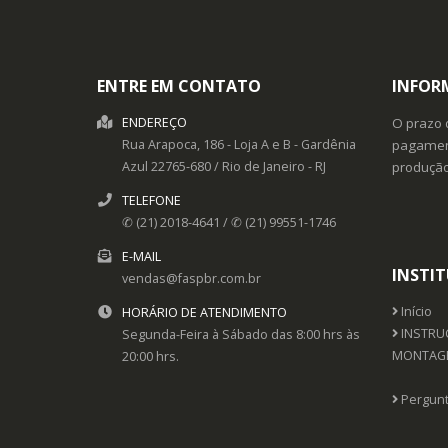
ENTRE EM CONTATO
INFOR
ENDEREÇO
O prazo 
Rua Arapoca, 186 - Loja A e B -
Gardênia
pagament
Azul
22765-680
/
Rio de Janeiro
- RJ
produção
TELEFONE
✆ (21) 2018-4641 / ✆ (21) 99551-1746
E-MAIL
INSTI
vendas@faspbr.com.br
Início
HORÁRIO DE ATENDIMENTO
INSTRUÇ
Segunda-Feira à Sábado das 8:00 hrs às
MONTAG
20:00 hrs.
Pergunt