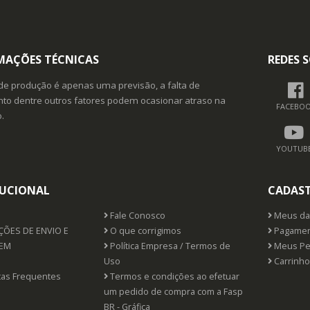
MAÇÕES TÉCNICAS
REDES S
de produção é apenas uma previsão, a falta de
o dentre outros fatores podem ocasionar atraso na
FACEBO
.
YOUTUB
TUCIONAL
CADAS
Fale Conosco
Meus da
ÕES DE ENVIO E
O que corrigimos
Pagamen
EM
Política Empresa / Termos de
Meus Pe
Uso
Carrinho
as Frequentes
Termos e condições ao efetuar
um pedido de compra com a Fasp
BR - Gráfica