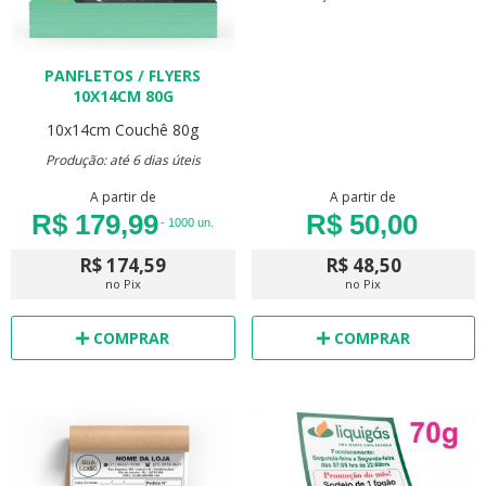
PANFLETOS / FLYERS
10X14CM 80G
10x14cm
Couchê 80g
Produção: até 6 dias úteis
A partir de
A partir de
R$ 179,99
R$ 50,00
- 1000 un.
R$ 174,59
R$ 48,50
no Pix
no Pix
COMPRAR
COMPRAR