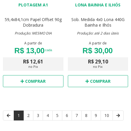
PLOTAGEM A1
LONA BAINHA E ILHÓS
59,4x84,1cm
Papel Offset 90g
Sob. Medida
4x0
Lona 440G
Dobradura
Bainha e Ilhós
Produção: MESMO DIA
Produção: até 2 dias úteis
A partir de
A partir de
R$ 13,00
R$ 30,00
cada
R$ 12,61
R$ 29,10
no Pix
no Pix
COMPRAR
COMPRAR
1
2
3
4
5
6
7
8
9
10