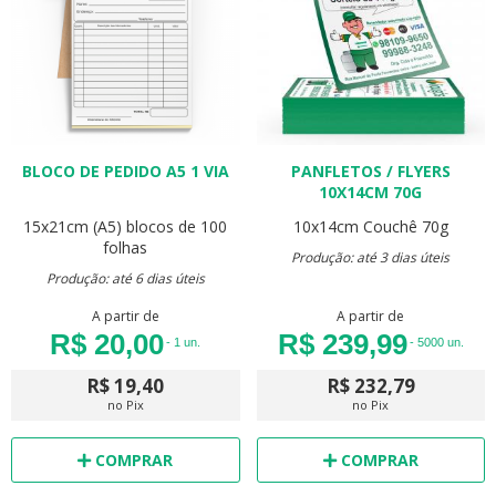
BLOCO DE PEDIDO A5 1 VIA
PANFLETOS / FLYERS
10X14CM 70G
15x21cm (A5)
blocos de 100
10x14cm
Couchê 70g
folhas
Produção: até 3 dias úteis
Produção: até 6 dias úteis
A partir de
A partir de
R$ 20,00
R$ 239,99
- 1 un.
- 5000 un.
R$ 19,40
R$ 232,79
no Pix
no Pix
COMPRAR
COMPRAR