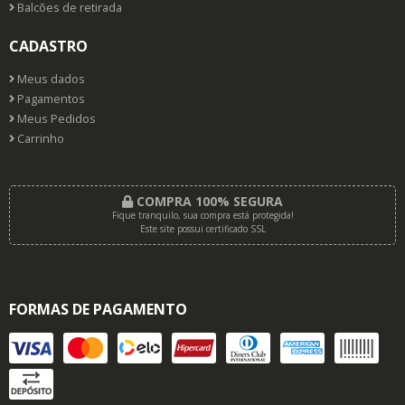
Balcões de retirada
CADASTRO
Meus dados
Pagamentos
Meus Pedidos
Carrinho
COMPRA 100% SEGURA
Fique tranquilo, sua compra está protegida!
Este site possui certificado SSL
FORMAS DE PAGAMENTO