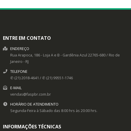
ENTRE EM CONTATO
ENDEREÇO
Rua Arapoca, 186 - Loja A e B -
Gardênia Azul
22765-680
/
Rio de
Janeiro
- RJ
TELEFONE
✆ (21) 2018-4641 / ✆ (21) 99551-1746
E-MAIL
vendas@faspbr.com.br
HORÁRIO DE ATENDIMENTO
Segunda-Feira à Sábado das 8:00 hrs às 20:00 hrs.
INFORMAÇÕES TÉCNICAS