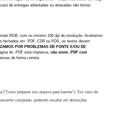
 caso de entregas adiantadas ou atrasadas não temos
m modo RGB, com no mínimo 100 dpi de resolução. Aceitamos
vos fechados em .PDF, CDR ou PDS, os textos devem
IZAMOS POR PROBLEMAS DE FONTE E/OU DE
página do .PDF será impressa,
não envie .PDF com
ssas de forma correta.
a ("Como preparar seu arquivo para banner"). Em caso de
tamanho comprado, podendo resultar em distorções