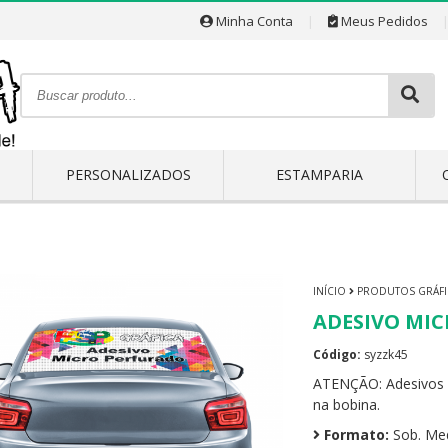
Minha Conta
|
Meus Pedidos
PERSONALIZADOS
ESTAMPARIA
INÍCIO
PRODUTOS GRÁF
ADESIVO MI
Código:
syzzk45
ATENÇÃO: Adesivos 
na bobina.
Formato:
Sob. Me