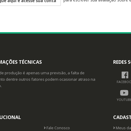
que aqui e acesse sua conta
MAÇÕES TÉCNICAS
REDES S
de produção é apenas uma previsão, a falta de
o dentre outros fatores podem ocasionar atraso na
FACEBO
.
YOUTUB
TUCIONAL
CADAS
Fale Conosco
Meus da