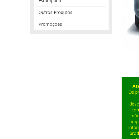
Estamparia
Outros Produtos
Promoções
At
Os pr
dese
con
não
imp
info
prod