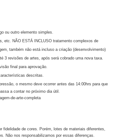
o ou outro elemento simples.
gos, etc. NÃO ESTÁ INCLUSO tratamento complexos de
em, também não está incluso a criação (desenvolvimento)
até 3 revisões de artes, após será cobrado uma nova taxa.
visão final para aprovação.
racterísticas descritas.
mpressão,
o mesmo deve ocorrer antes das 14:00hrs para que
assa a contar no próximo dia útil.
tagem-de-arte-completa
idelidade de cores. Porém, lotes de materiais diferentes,
s. Não nos responsabilizamos por essas diferenças.