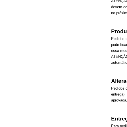
ATENÇÃO 
devem oco
no próxim
Produ
Pedidos c
pode fica
essa mod
ATENÇÃO: 
automátic
Alter
Pedidos c
entrega)
aprovada,
Entre
Para pedi