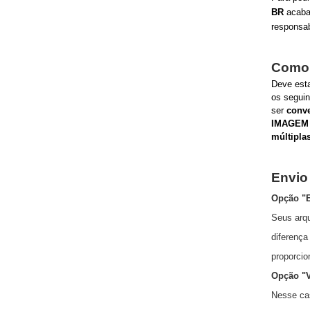
BR
acaba 
responsab
Como 
Deve esta
os segui
ser
conve
IMAGEM
múltipla
Envio
Opção "E
Seus arqu
diferenç
proporcio
Opção "V
Nesse ca