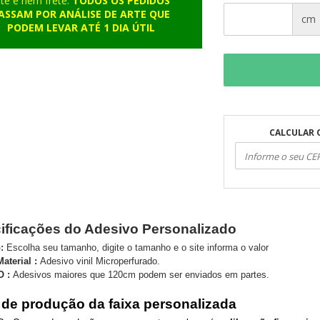
rte e nem frete.
TODOS OS PEDIDOS
ASSAM POR ANÁLISE DE ARTE QUE
cm
PODEM LEVAR ATÉ 1 DIA ÚTIL
CALCULAR 
ificações do Adesivo Personalizado
:
Escolha seu tamanho, digite o tamanho e o site informa o valor
aterial :
Adesivo vinil Microperfurado.
O :
Adesivos maiores que 120cm podem ser enviados em partes.
 de produção da faixa personalizada