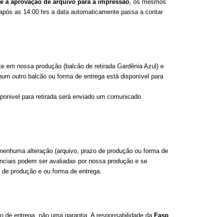
a e a aprovação de arquivo para a impressão
, os mesmos
r após as 14:00 hrs a data automaticamente passa a contar
 em nossa produção (balcão de retirada Gardênia Azul) e
nhum outro balcão ou forma de entrega está disponível para
ponivel para retirada será enviado um comunicado
nenhuma alteração (arquivo, prazo de produção ou forma de
ciais podem ser avaliadas por nossa produção e se
 de produção e ou forma de entrega.
ão de entrega, não uma garantia. A responsabilidade da
Fasp