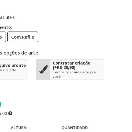
as úteis
mento:
o
Com Refile
s opções de arte:
Contratar criação
quivo pronto
[+R$ 29,90]
a sua arte
Iremos criar uma arte pra
você
0
5,00
ALTURA:
QUANTIDADE: