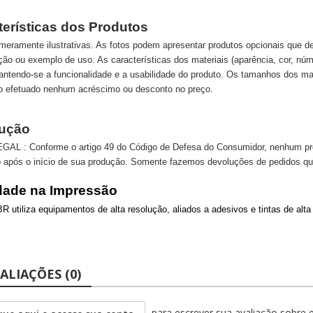
terísticas dos Produtos
eramente ilustrativas. As fotos podem apresentar produtos opcionais que d
ão ou exemplo de uso. As características dos materiais (aparência, cor, núm
antendo-se a funcionalidade e a usabilidade do produto. Os tamanhos dos m
o efetuado nenhum acréscimo ou desconto no preço.
ução
AL : Conforme o artigo 49 do Código de Defesa do Consumidor, nenhum prod
 após o início de sua produção. Somente fazemos devoluções de pedidos qu
dade na Impressão
 utiliza equipamentos de alta resolução, aliados a adesivos e tintas de al
ALIAÇÕES (0)
para escrever sua avaliação sobre 