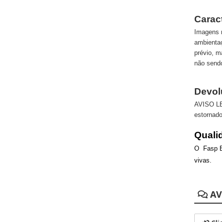
Carac
Imagens m
ambientaç
prévio, m
não send
Devol
AVISO LEG
estornado
Quali
O Fasp BR
vivas.
AV