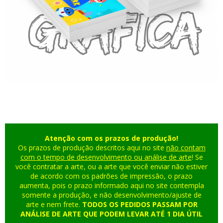
Atenção com os prazos de produção!
Os prazos de produção descritos aqui no site
não contam
com o tempo de desenvolvimento ou análise de arte
! Se
você contratar a arte, ou a arte que você enviar não estiver
de acordo com os padrões de impressão, o prazo
aumenta, pois o prazo informado aqui no site contempla
somente a produção, e não desenvolvimento/ajuste de
arte e nem frete.
TODOS OS PEDIDOS PASSAM POR
ANÁLISE DE ARTE QUE PODEM LEVAR ATÉ 1 DIA ÚTIL